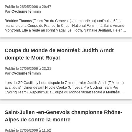
Publié le 28/05/2006 à 20:47
Par
Cyclisme féminin
Béatrice Thomas (Team Pro du Genevois) a remporté aujourd'hui la 5ème
manche de la Coupe de France, le Circuit National Féminin à Saint-Amand
Montrond. Elle a réglé au sprint Magali Le Floc'h, Nathalie Jeuland, Helen
Wyman et Maryline Salvetat. Résultats:...
Coupe du Monde de Montréal: Judith Arndt
dompte le Mont Royal
Publié le 27/05/2006 à 23:31
Par
Cyclisme féminin
Lors du GP Castilla y Leon disputé le 7 mai dernier, Judith Arndt (T-Mobile)
avait dû s'incliner devant Nicole Cooke (Univega Pro Cycling Team Pro
Cycling Team). Aujourd'hui la Coupe du Monde faisait escale à Montréal
(9ème édition). Ce fut l'occasion...
Saint-Julien -en-Genevois championne Rhône-
Alpes de contre-la-montre
Publié le 27/05/2006 à 11:52