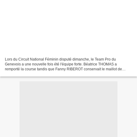
Lors du Circuit National Féminin disputé dimanche, le Team Pro du
Genevois a une nouvelle fois été l'équipe forte. Béatrice THOMAS a
remporté la course tandis que Fanny RIBEROT conservait le maillot de
leader de la Coupe de France avec 84 points contre...