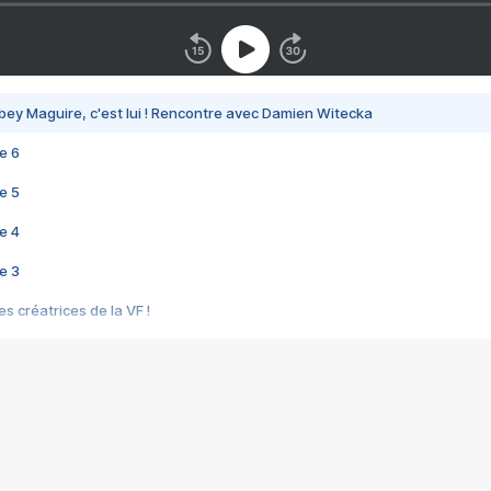
bey Maguire, c'est lui ! Rencontre avec Damien Witecka
e 6
e 5
e 4
e 3
s créatrices de la VF !
e 2
e 1
e Mektoub My Love arrive enfin ! Rencontre avec Shaïn Boumedine et Sal
i : après Toni en famille