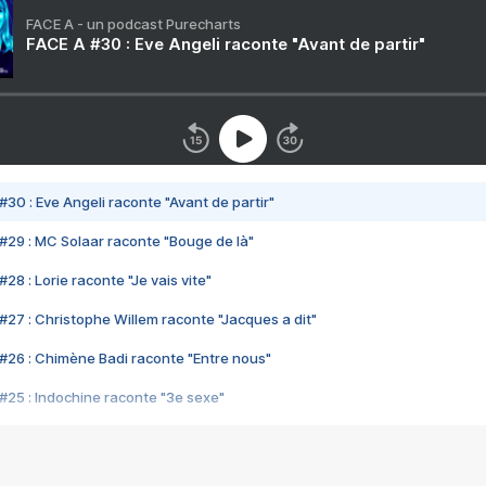
FACE A - un podcast Purecharts
FACE A #30 : Eve Angeli raconte "Avant de partir"
#30 : Eve Angeli raconte "Avant de partir"
#29 : MC Solaar raconte "Bouge de là"
28 : Lorie raconte "Je vais vite"
#27 : Christophe Willem raconte "Jacques a dit"
#26 : Chimène Badi raconte "Entre nous"
#25 : Indochine raconte "3e sexe"
#24 : Zaho raconte "C'est chelou"
#23 : Patrick Bruel raconte "Au café des délices"