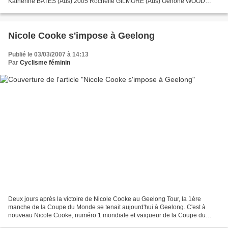
Katherine BATES (Aus) 2005 Rochelle GILMORE (Aus) Oenone WOOD
(Aus) Katherine BATES (Aus) 2004 Oenone WOOD (Aus) Petra ROSSNER...
Nicole Cooke s'impose à Geelong
Publié le 03/03/2007 à 14:13
Par
Cyclisme féminin
Deux jours après la victoire de Nicole Cooke au Geelong Tour, la 1ère
manche de la Coupe du Monde se tenait aujourd'hui à Geelong. C'est à
nouveau Nicole Cooke, numéro 1 mondiale et vaiqueur de la Coupe du
Monde 2006 qui s'est imposée en battant au sprint...