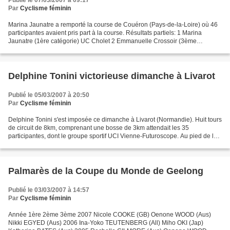
Publié le 07/03/2007 à 09:17
Par
Cyclisme féminin
Marina Jaunatre a remporté la course de Couéron (Pays-de-la-Loire) où 46
participantes avaient pris part à la course. Résultats partiels: 1 Marina
Jaunatre (1ère catégorie) UC Cholet 2 Emmanuelle Crossoir (3ème
catégorie) CC Vitréen3 Nathalie Cadol (2ème...
Delphine Tonini victorieuse dimanche à Livarot
Publié le 05/03/2007 à 20:50
Par
Cyclisme féminin
Delphine Tonini s'est imposée ce dimanche à Livarot (Normandie). Huit tours
de circuit de 8km, comprenant une bosse de 3km attendait les 35
participantes, dont le groupe sportif UCI Vienne-Futuroscope. Au pied de la
première bosse, Laurence Leboucher...
Palmarès de la Coupe du Monde de Geelong
Publié le 03/03/2007 à 14:57
Par
Cyclisme féminin
Année 1ère 2ème 3ème 2007 Nicole COOKE (GB) Oenone WOOD (Aus)
Nikki EGYED (Aus) 2006 Ina-Yoko TEUTENBERG (All) Miho OKI (Jap)