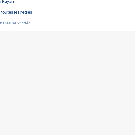
im Rayan
 toutes les règles
s les jeux vidéo
us choquant de Rockstar ? - Le scandale BULLY
e plus moche de Steam
du RÊVE tourne au CAUCHEMAR
pendant 8 heures
it… à tort
umiliés par un jeu vidéo
ire - Final Fantasy 8
ti un empire - Age of Empires
story DOFUS
tard, il crée l'un des pires jeux de tous les temps, MindsEye.