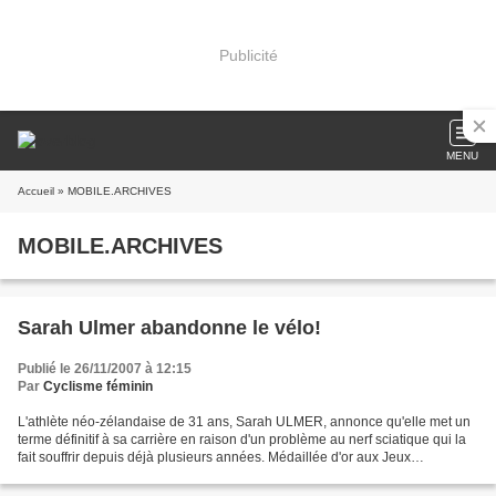
Publicité
MENU
Accueil
» MOBILE.ARCHIVES
MOBILE.ARCHIVES
Sarah Ulmer abandonne le vélo!
Publié le 26/11/2007 à 12:15
Par
Cyclisme féminin
L'athlète néo-zélandaise de 31 ans, Sarah ULMER, annonce qu'elle met un
terme définitif à sa carrière en raison d'un problème au nerf sciatique qui la
fait souffrir depuis déjà plusieurs années. Médaillée d'or aux Jeux
olympiques d'Athènes (2006) en poursuite...