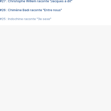
#27 : Christophe Willem raconte "Jacques a dit"
#26 : Chimène Badi raconte "Entre nous"
#25 : Indochine raconte "3e sexe"
#24 : Zaho raconte "C'est chelou"
#23 : Patrick Bruel raconte "Au café des délices"
#22 : Kyo raconte "Le chemin"
#21 : Nolwenn Leroy raconte "Cassé"
#20 : Patrick Hernandez raconte "Born to be alive"
#19 : Lorie raconte "Près de moi"
#18 : Michael Jones raconte "A nos actes manqués" (avec Jean-Jacque
#17 : Khaled raconte "Aïcha"
#16 : Corneille raconte "Parce qu'on vient de loin"
#15 : Indochine raconte "L'aventurier"