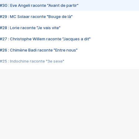
#30 : Eve Angeli raconte "Avant de partir"
#29 : MC Solaar raconte "Bouge de là"
28 : Lorie raconte "Je vais vite"
#27 : Christophe Willem raconte "Jacques a dit"
#26 : Chimène Badi raconte "Entre nous"
#25 : Indochine raconte "3e sexe"
#24 : Zaho raconte "C'est chelou"
#23 : Patrick Bruel raconte "Au café des délices"
#22 : Kyo raconte "Le chemin"
#21 : Nolwenn Leroy raconte "Cassé"
#20 : Patrick Hernandez raconte "Born to be alive"
#19 : Lorie raconte "Près de moi"