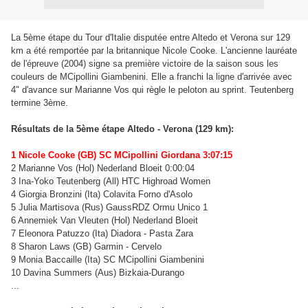
La 5ème étape du Tour d'Italie disputée entre Altedo et Verona sur 129
km a été remportée par la britannique Nicole Cooke. L'ancienne lauréate
de l'épreuve (2004) signe sa première victoire de la saison sous les
couleurs de MCipollini Giambenini. Elle a franchi la ligne d'arrivée avec
4" d'avance sur Marianne Vos qui règle le peloton au sprint. Teutenberg
termine 3ème.
Résultats de la 5ème étape Altedo - Verona (129 km):
1 Nicole Cooke (GB) SC MCipollini Giordana 3:07:15
2 Marianne Vos (Hol) Nederland Bloeit 0:00:04
3 Ina-Yoko Teutenberg (All) HTC Highroad Women
4 Giorgia Bronzini (Ita) Colavita Forno d'Asolo
5 Julia Martisova (Rus) GaussRDZ Ormu Unico 1
6 Annemiek Van Vleuten (Hol) Nederland Bloeit
7 Eleonora Patuzzo (Ita) Diadora - Pasta Zara
8 Sharon Laws (GB) Garmin - Cervelo
9 Monia Baccaille (Ita) SC MCipollini Giambenini
10 Davina Summers (Aus) Bizkaia-Durango
...