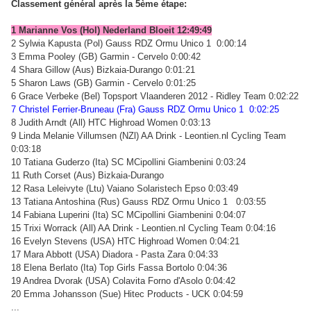
Classement général après la 5ème étape:
1 Marianne Vos (Hol) Nederland Bloeit 12:49:49
2 Sylwia Kapusta (Pol) Gauss RDZ Ormu Unico 1 0:00:14
3 Emma Pooley (GB) Garmin - Cervelo 0:00:42
4 Shara Gillow (Aus) Bizkaia-Durango 0:01:21
5 Sharon Laws (GB) Garmin - Cervelo 0:01:25
6 Grace Verbeke (Bel) Topsport Vlaanderen 2012 - Ridley Team 0:02:22
7 Christel Ferrier-Bruneau (Fra) Gauss RDZ Ormu Unico 1 0:02:25
8 Judith Arndt (All) HTC Highroad Women 0:03:13
9 Linda Melanie Villumsen (NZl) AA Drink - Leontien.nl Cycling Team
0:03:18
10 Tatiana Guderzo (Ita) SC MCipollini Giambenini 0:03:24
11 Ruth Corset (Aus) Bizkaia-Durango
12 Rasa Leleivyte (Ltu) Vaiano Solaristech Epso 0:03:49
13 Tatiana Antoshina (Rus) Gauss RDZ Ormu Unico 1 0:03:55
14 Fabiana Luperini (Ita) SC MCipollini Giambenini 0:04:07
15 Trixi Worrack (All) AA Drink - Leontien.nl Cycling Team 0:04:16
16 Evelyn Stevens (USA) HTC Highroad Women 0:04:21
17 Mara Abbott (USA) Diadora - Pasta Zara 0:04:33
18 Elena Berlato (Ita) Top Girls Fassa Bortolo 0:04:36
19 Andrea Dvorak (USA) Colavita Forno d'Asolo 0:04:42
20 Emma Johansson (Sue) Hitec Products - UCK 0:04:59
...