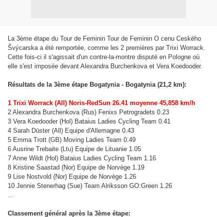
La 3ème étape du Tour de Feminin Tour de Feminin O cenu Ceského
Švýcarska a été remportée, comme les 2 premières par Trixi Worrack.
Cette fois-ci il s'agissait d'un contre-la-montre disputé en Pologne où
elle s'est imposée devant Alexandra Burchenkova et Vera Koedooder.
Résultats de la 3ème étape Bogatynia - Bogatynia (21,2 km):
1 Trixi Worrack (All) Noris-RedSun 26.41 moyenne 45,858 km/h
2 Alexandra Burchenkova (Rus) Fenixs Petrogradets 0.23
3 Vera Koedooder (Hol) Bataius Ladies Cycling Team 0.41
4 Sarah Düster (All) Equipe d'Allemagne 0.43
5 Emma Trott (GB) Moving Ladies Team 0.49
6 Ausrine Trebaite (Ltu) Equipe de Lituanie 1.05
7 Anne Wildt (Hol) Bataius Ladies Cycling Team 1.16
8 Kristine Saastad (Nor) Equipe de Norvège 1.19
9 Lise Nostvold (Nor) Equipe de Norvège 1.26
10 Jennie Stenerhag (Sue) Team Alriksson GO:Green 1.26
...
Classement général après la 3ème étape: