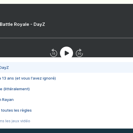
 Battle Royale - DayZ
 DayZ
 a 13 ans (et vous l'avez ignoré)
e (littéralement)
im Rayan
 toutes les règles
s les jeux vidéo
us choquant de Rockstar ? - Le scandale BULLY