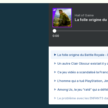
Hall of Game
La folle origine du
0:00
La folle origine du Battle Royale -
Un autre Clair Obscur existait il y
Ce jeu vidéo a scandalisé la Franc
L’homme qui a tué PlayStation, J
Among Us, le jeu “raté” qui a défié
Le problème avec les ENFANTS dan
Et si GTA n'était pas le jeu le pl