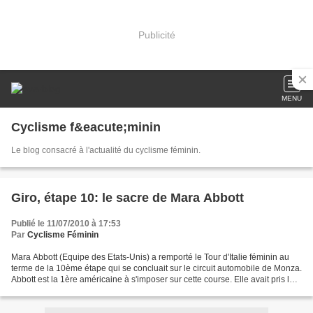
Publicité
MENU
Cyclisme f&eacute;minin
Le blog consacré à l'actualité du cyclisme féminin.
Giro, étape 10: le sacre de Mara Abbott
Publié le 11/07/2010 à 17:53
Par
Cyclisme Féminin
Mara Abbott (Equipe des Etats-Unis) a remporté le Tour d'Italie féminin au
terme de la 10ème étape qui se concluait sur le circuit automobile de Monza.
Abbott est la 1ère américaine à s'imposer sur cette course. Elle avait pris le
maillot rose en remportant...