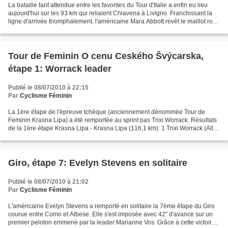
La bataille tant attendue entre les favorites du Tour d'Italie a enfin eu lieu
aujourd'hui sur les 93 km qui reliaient Chiavena à Livigno. Franchissant la
ligne d'arrivée triomphalement, l'américaine Mara Abbott revêt le maillot rose
de leader. Pour sa...
Tour de Feminin O cenu Ceského Švýcarska,
étape 1: Worrack leader
Publié le 08/07/2010 à 22:15
Par
Cyclisme Féminin
La 1ère étape de l'épreuve tchèque (anciennement dénommée Tour de
Feminin Krasna Lipa) a été remportée au sprint pas Trixi Worrack. Résultats
de la 1ère étape Krasna Lipa - Krasna Lipa (116,1 km): 1 Trixi Worrack (All)
Noris - RedSun en 3h13'51" moyenne...
Giro, étape 7: Evelyn Stevens en solitaire
Publié le 08/07/2010 à 21:02
Par
Cyclisme Féminin
L'américaine Evelyn Stevens a remporté en solitaire la 7ème étape du Giro
courue entre Como et Albese. Elle s'est imposée avec 42" d'avance sur un
premier peloton emmené par la leader Marianne Vos. Grâce à cette victoire,