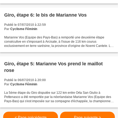
Evelyn Stevens effectue une belle...
Giro, étape 6: le bis de Marianne Vos
Publié le 07/07/2010 à 22:59
Par
Cyclisme Féminin
Marianne Vos (Equipe des Pays-Bas) a remporté une deuxième étape
consécutive en s'imposant à Arcisate, à l'issue de 116 km courus
exclusivement en terre varésine, la province d'origine de Noemi Cantele. La
néerlandaise s'est imposée au sprint sur Judith...
Giro, étape 5: Marianne Vos prend le maillot
rose
Publié le 06/07/2010 à 20:00
Par
Cyclisme Féminin
La 5ème étape du Giro disputée sur 122 km entre Orta San Giulio à
Pettenasco a été remportée par la néerlandaise Marianne Vos (Equipe des
Pays-Bas) qui s'est imposée sur sa compagne d'échappée, la championne
du monde en titre Tatiana Guderzo. L'étape...
< Page précédente
Page suivante >