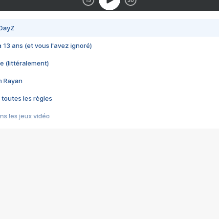
 DayZ
 a 13 ans (et vous l'avez ignoré)
e (littéralement)
im Rayan
 toutes les règles
s les jeux vidéo
us choquant de Rockstar ? - Le scandale BULLY
e plus moche de Steam
du RÊVE tourne au CAUCHEMAR
pendant 8 heures
it… à tort