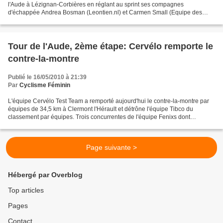
l'Aude à Lézignan-Corbières en réglant au sprint ses compagnes
d'échappée Andrea Bosman (Leontien.nl) et Carmen Small (Equipe des
Etats-Unis). C'est la 19ème victoire d'étape de l'allemande...
Tour de l'Aude, 2ème étape: Cervélo remporte le
contre-la-montre
Publié le 16/05/2010 à 21:39
Par
Cyclisme Féminin
L'équipe Cervélo Test Team a remporté aujourd'hui le contre-la-montre par
équipes de 34,5 km à Clermont l'Hérault et détrône l'équipe Tibco du
classement par équipes. Trois concurrentes de l'équipe Fenixs dont
Svetlana Bubnenkova et Karin Aune ont heurté...
Page suivante >
Hébergé par Overblog
Top articles
Pages
Contact