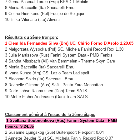
7 Gema Pascual Torrec (Esp) BPSD-T Mobile
8 Monia Baccaille (Ita) Saccarelli Emu
9 Corine Hierckens (Bel) Equipe de Belgique
10 Erika Vilunaite (Ltu) Aliverti
Résultats du 2ème tronçon:
1 Clemilda Fernandes Silva (Bre) UC. Chirio Forno D'Asolo 1.20.05
2 Malgorzata Wysocka (Pol) SC. Michela Fanini Record Rox 1.30
3 Julia Martissova (Rus) Fanini System Data - PMB Fenixs
4 Sandra Missbach (All) Van Bemmelen - Therme Skyn Care
5 Monia Baccaille (Ita) Saccarelli Emu
6 Ivana Kunze (Arg) GS. Lazio Team Ladispoli
7 Eleonora Soldo (Ita) Saccarelli Emu
8 Rochelle Gilmore (Aus) Safi - Pasta Zara Manhattan
9 Dorte Lohse Rasmussen (Dan) Team SATS
10 Mette Fisher Andreasen (Dan) Team SATS
Classement général à l'issue de la 3ème étape:
1 Svetlana Boubnenkova (Rus) Fanini System Data - PMB
Fenixs 9.24.36
2 Susanne Ljungskog (Sue) Buitenpoort Flexpoint 0.04
3 Annette Beutler (Sui) SC. Michela Fanini Record Rox 0.07