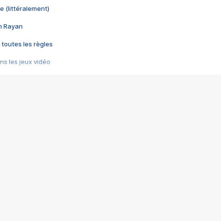
e (littéralement)
im Rayan
 toutes les règles
s les jeux vidéo
us choquant de Rockstar ? - Le scandale BULLY
e plus moche de Steam
du RÊVE tourne au CAUCHEMAR
pendant 8 heures
it… à tort
umiliés par un jeu vidéo
ire - Final Fantasy 8
ti un empire - Age of Empires