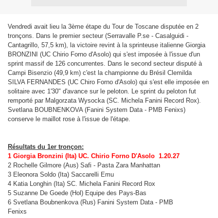
Vendredi avait lieu la 3ème étape du Tour de Toscane disputée en 2
tronçons. Dans le premier secteur (Serravalle P.se - Casalguidi -
Cantagrillo, 57,5 km), la victoire revint à la sprinteuse italienne Giorgia
BRONZINI (UC Chirio Forno d'Asolo) qui s'est imposée à l'issue d'un
sprint massif de 126 concurrentes. Dans le second secteur disputé à
Campi Bisenzio (49,9 km) c'est la championne du Brésil Clemilda
SILVA FERNANDES (UC Chiro Forno d'Asolo) qui s'est elle imposée en
solitaire avec 1'30" d'avance sur le peloton. Le sprint du peloton fut
remporté par Malgorzata Wysocka (SC. Michela Fanini Record Rox).
Svetlana BOUBNENKOVA (Fanini System Data - PMB Fenixs)
conserve le maillot rose à l'issue de l'étape.
Résultats du 1er tronçon:
1 Giorgia Bronzini (Ita) UC. Chirio Forno D'Asolo 1.20.27
2 Rochelle Gilmore (Aus) Safi - Pasta Zara Manhattan
3 Eleonora Soldo (Ita) Saccarelli Emu
4 Katia Longhin (Ita) SC. Michela Fanini Record Rox
5 Suzanne De Goede (Hol) Equipe des Pays-Bas
6 Svetlana Boubnenkova (Rus) Fanini System Data - PMB
Fenixs