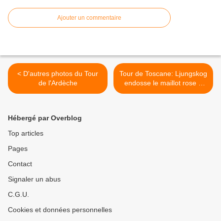
Ajouter un commentaire
< D'autres photos du Tour
Tour de Toscane: Ljungskog
de l'Ardèche
endosse le maillot rose à
l'issue de la 4ème étape >
Hébergé par Overblog
Top articles
Pages
Contact
Signaler un abus
C.G.U.
Cookies et données personnelles